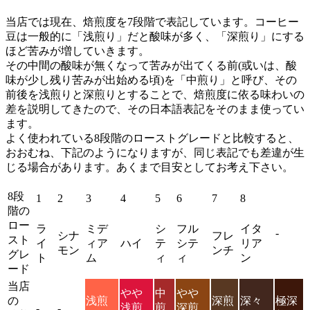
当店では現在、焙煎度を7段階で表記しています。コーヒー
豆は一般的に「浅煎り」だと酸味が多く、「深煎り」にする
ほど苦みが増していきます。
その中間の酸味が無くなって苦みが出てくる前(或いは、酸
味が少し残り苦みが出始める頃)を「中煎り」と呼び、その
前後を浅煎りと深煎りとすることで、焙煎度に依る味わいの
差を説明してきたので、その日本語表記をそのまま使ってい
ます。
よく使われている8段階のローストグレードと比較すると、
おおむね、下記のようになりますが、同じ表記でも差違が生
じる場合があります。あくまで目安としてお考え下さい。
8段
1
2
3
4
5
6
7
8
階の
ロー
ラ
ミデ
シ
フル
イタ
-
シナ
フレ
スト
イ
ィア
ハイ
テ
シテ
リア
モン
ンチ
グレ
ト
ム
ィ
ィ
ン
ード
当店
やや
中
やや
の
浅煎
深煎
深々
極深
浅煎
煎
深煎
-
-